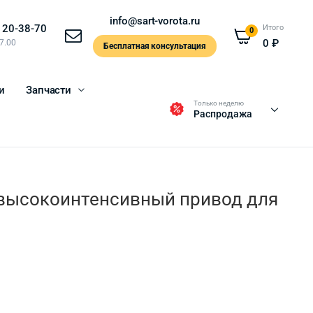
info@sart-vorota.ru
120-38-70
Итого
0
0
₽
17.00
Бесплатная консультация
и
Запчасти
Только неделю
Распродажа
высокоинтенсивный привод для