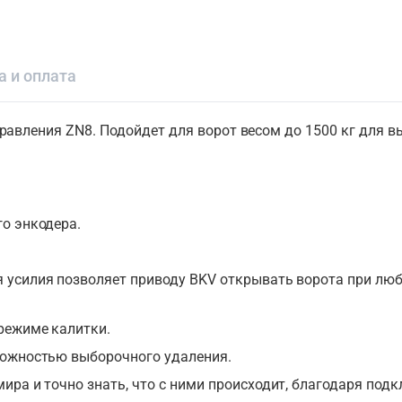
а и оплата
правления ZN8. Подойдет для ворот весом до 1500 кг для
о энкодера.
усилия позволяет приводу BKV открывать ворота при люб
режиме калитки.
можностью выборочного удаления.
ира и точно знать, что с ними происходит, благодаря под