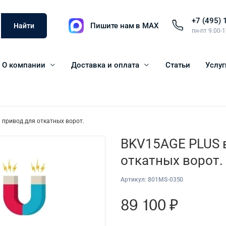
+7 (495) 
Пишите нам в MAX
Найти
пн-пт 9.00-
О компании
Доставка и оплата
Статьи
Услуг
привод для откатных ворот.
BKV15AGE PLUS 
откатных ворот.
Артикул:
801MS-0350
89 100
₽